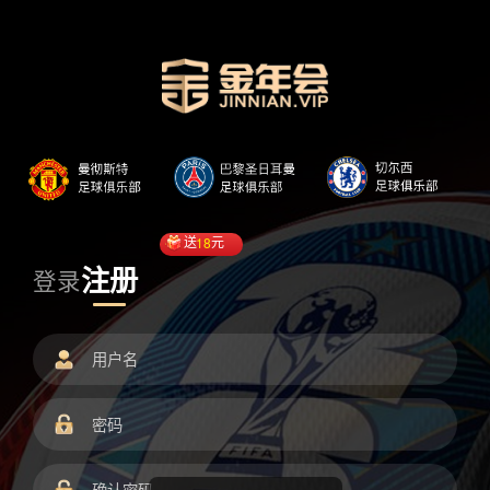
送
18
元
注册
登录