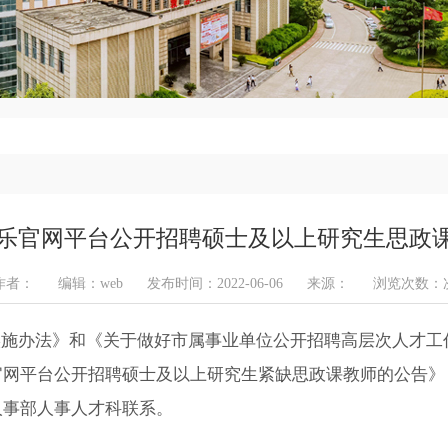
合娱乐官网平台公开招聘硕士及以上研究生思政
作者： 编辑：web 发布时间：2022-06-06 来源： 浏览次数：
施办法》和《关于做好市属事业单位公开招聘高层次人才工作有
乐官网平台公开招聘硕士及以上研究生紧缺思政课教师的公告
人事部人事人才科联系。