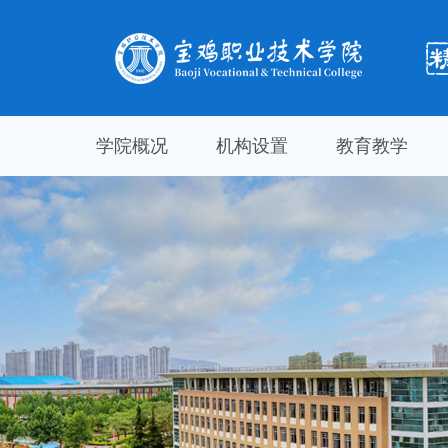
学院概况
机构设置
教育教学